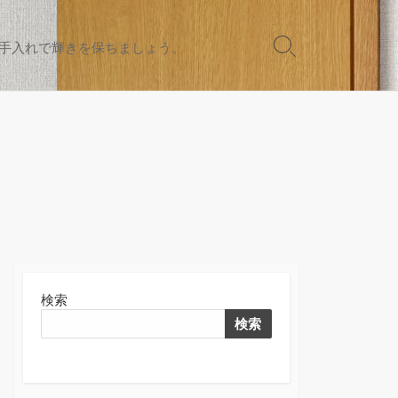
手入れで輝きを保ちましょう。
検
索
切
り
替
え
検索
検索