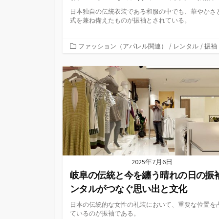
日本独自の伝統衣装である和服の中でも、華やかさ
式を兼ね備えたものが振袖とされている。
カ
ファッション（アパレル関連）
/
レンタル
/
振袖
テ
ゴ
リ
ー
2025年7月6日
岐阜の伝統と今を纏う晴れの日の振
ンタルがつなぐ思い出と文化
日本の伝統的な女性の礼装において、重要な位置を
ているのが振袖である。