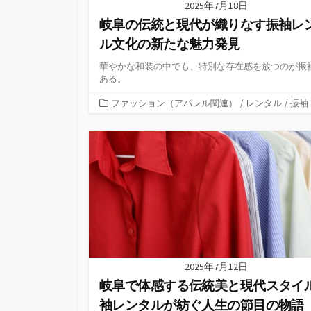
2025年7月18日
岐阜の伝統と現代が織りなす振袖レ
ル文化の新たな魅力発見
華やかな和装の中でも、特別な存在感を放つのが振
ある。
カ
ファッション（アパレル関連）
/
レンタル
/
振袖
テ
ゴ
リ
ー
2025年7月12日
岐阜で体感する伝統美と現代スタイ
袖レンタルが紡ぐ人生の節目の物語