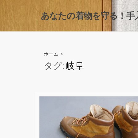
コ
ン
あなたの着物を守る！手
テ
ン
ツ
へ
ス
ホーム
>
キ
タグ:
岐阜
ッ
プ