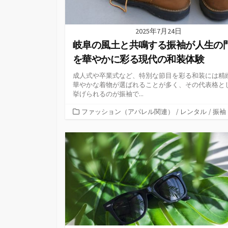
2025年7月24日
岐阜の風土と共鳴する振袖が人生の
を華やかに彩る現代の和装体験
成人式や卒業式など、特別な節目を彩る和装には精
華やかな着物が選ばれることが多く、その代表格と
挙げられるのが振袖で...
カ
ファッション（アパレル関連）
/
レンタル
/
振袖
テ
ゴ
リ
ー