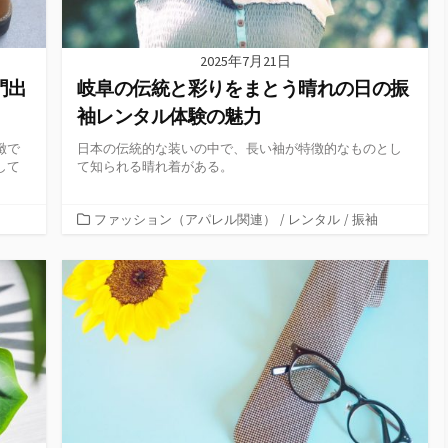
2025年7月21日
門出
岐阜の伝統と彩りをまとう晴れの日の振
袖レンタル体験の魅力
緻で
日本の伝統的な装いの中で、長い袖が特徴的なものとし
して
て知られる晴れ着がある。
カ
ファッション（アパレル関連）
/
レンタル
/
振袖
テ
ゴ
リ
ー