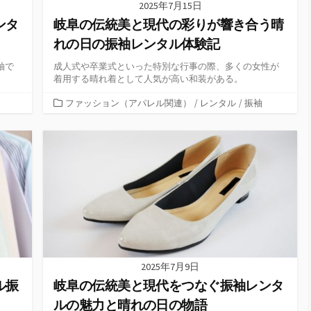
2025年7月15日
ンタ
岐阜の伝統美と現代の彩りが響き合う晴
れの日の振袖レンタル体験記
袖で
成人式や卒業式といった特別な行事の際、多くの女性が
着用する晴れ着として人気が高い和装がある。
カ
ファッション（アパレル関連）
/
レンタル
/
振袖
テ
ゴ
リ
ー
2025年7月9日
ル振
岐阜の伝統美と現代をつなぐ振袖レンタ
ルの魅力と晴れの日の物語