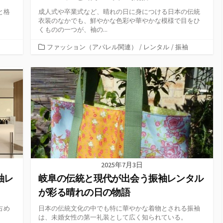
と格
成人式や卒業式など、晴れの日に身につける日本の伝統
衣装のなかでも、鮮やかな色彩や華やかな模様で目をひ
くものの一つが、袖の...
カ
ファッション（アパレル関連）
/
レンタル
/
振袖
テ
ゴ
リ
ー
2025年7月3日
袖レ
岐阜の伝統と現代が出会う振袖レンタル
が彩る晴れの日の物語
占め
日本の伝統文化の中でも特に華やかな着物とされる振袖
は、未婚女性の第一礼装として広く知られている。