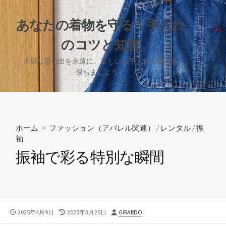
コ
ン
あなたの着物を守る！手入れ
テ
のコツと知恵
ン
検
ツ
索
大切な思い出を永遠に、正しいお手入れで輝きを
へ
切
保ちましょう。
り
ス
替
キ
え
ッ
プ
ホーム
>
ファッション（アパレル関連）
/
レンタル
/
振
袖
振袖で彩る特別な瞬間
公
最
投
2025年4月9日
2025年3月25日
GIRARDO
開
終
稿