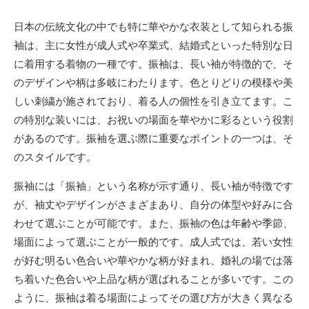
日
更
者
新
日本の伝統文化の中でも特に華やかな衣装として知られる振
日
袖は、主に女性が成人式や卒業式、結婚式といった特別な日
に着用する着物の一種です。
振袖は、長い袖が特徴的で、そ
のデザインや柄は多岐にわたります。色とりどりの模様や美
しい刺繍が施されており、着る人の個性を引き立てます。こ
の特別な装いには、お祝いの場面を華やかに彩るという役割
があるのです。振袖を選ぶ際に重要なポイントの一つは、そ
のスタイルです。
振袖には「振袖」という名称が示す通り、長い袖が特徴です
が、袖丈やデザインがさまざまあり、自分の体型や好みに合
わせて選ぶことが可能です。また、振袖の色は年齢や季節、
場面によって選ぶことが一般的です。成人式では、若い女性
が好む明るい色合いや華やかな柄が好まれ、婚礼の場では落
ち着いた色合いや上品な柄が選ばれることが多いです。この
ように、振袖は着る場面によってその選び方が大きく異なる