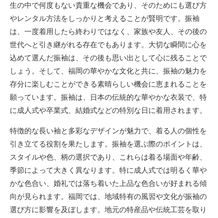
生の中で何度もない貴重な機会であり、そのためにも選び方
やレンタル方法をしっかりと考えることが賢明です。振袖
は、一度着用したら終わりではなく、家族や友人、その後の
世代へと引き継がれる存在でもあります。大切な瞬間に心を
込めて選んだ振袖は、その後も思い出として心に残ることで
しょう。そして、福岡の華やかな文化と共に、振袖の魅力を
存分に楽しむことができる素晴らしい機会に恵まれることを
願っています。振袖は、日本の伝統的な華やかな衣装で、特
に成人式や卒業式、結婚式などの特別な日に着用されます。
特徴的な長い袖と多彩なデザインが魅力で、着る人の個性を
引き立てる役割を果たします。振袖を選ぶ際のポイントは、
スタイルや色、柄の選択であり、これらは着る場面や年齢、
季節によって大きく異なります。特に成人式では明るく華や
かな色合い、婚礼では落ち着いた上品な色合いが好まれる傾
向が見られます。福岡では、地域特有の風習や文化が振袖の
選び方に影響を及ぼします。地元の特産品や伝統工芸を取り