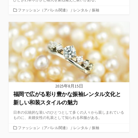
カ
ファッション（アパレル関連）
/
レンタル
/
振袖
テ
ゴ
リ
ー
2025年8月15日
福岡で広がる彩り豊かな振袖レンタル文化と
新しい和装スタイルの魅力
日本の伝統的な装いのひとつとして多くの人々から親しまれている
ものに、未婚女性の礼装として知られる和服がある。
カ
ファッション（アパレル関連）
/
レンタル
/
振袖
テ