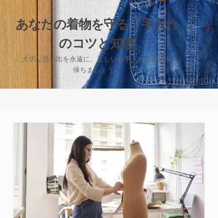
コ
ン
あなたの着物を守る！手入れ
テ
のコツと知恵
ン
検
ツ
索
大切な思い出を永遠に、正しいお手入れで輝きを
へ
切
保ちましょう。
り
ス
替
キ
え
ッ
プ