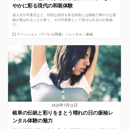
やかに彩る現代の和装体験
成人式や卒業式など、特別な節目を彩る和装には精緻で華やかな着
物が選ばれることが多く、その代表格として挙げられるのが振袖
で...
カ
ファッション（アパレル関連）
/
レンタル
/
振袖
テ
ゴ
リ
ー
2025年7月21日
岐阜の伝統と彩りをまとう晴れの日の振袖レ
ンタル体験の魅力