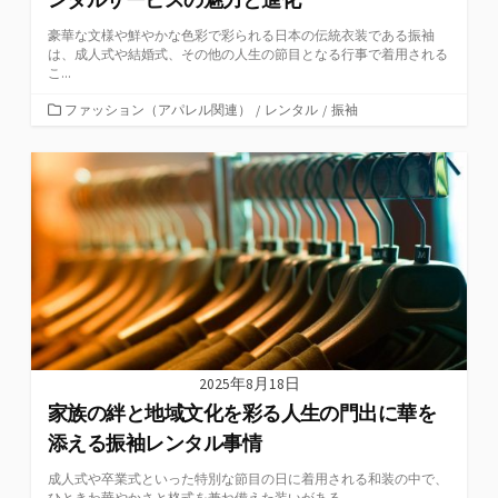
豪華な文様や鮮やかな色彩で彩られる日本の伝統衣装である振袖
は、成人式や結婚式、その他の人生の節目となる行事で着用される
こ...
カ
ファッション（アパレル関連）
/
レンタル
/
振袖
テ
ゴ
リ
ー
2025年8月18日
家族の絆と地域文化を彩る人生の門出に華を
添える振袖レンタル事情
成人式や卒業式といった特別な節目の日に着用される和装の中で、
ひときわ華やかさと格式を兼ね備えた装いがある。