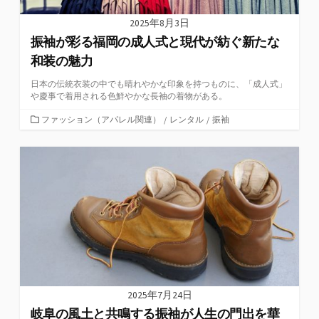
2025年8月3日
振袖が彩る福岡の成人式と現代が紡ぐ新たな
和装の魅力
日本の伝統衣装の中でも晴れやかな印象を持つものに、「成人式」
や慶事で着用される色鮮やかな長袖の着物がある。
カ
ファッション（アパレル関連）
/
レンタル
/
振袖
テ
ゴ
リ
ー
2025年7月24日
岐阜の風土と共鳴する振袖が人生の門出を華