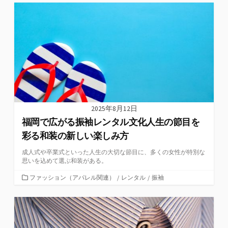
ゴ
リ
ー
2025年8月12日
福岡で広がる振袖レンタル文化人生の節目を
彩る和装の新しい楽しみ方
成人式や卒業式といった人生の大切な節目に、多くの女性が特別な
思いを込めて選ぶ和装がある。
カ
ファッション（アパレル関連）
/
レンタル
/
振袖
テ
ゴ
リ
ー