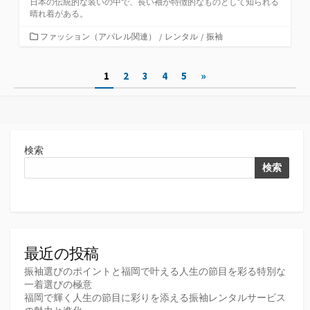
日本の伝統的な装いの中で、長い袖が特徴的なものとして知られる
晴れ着がある。
カ
ファッション（アパレル関連）
/
レンタル
/
振袖
テ
ゴ
投
1
2
3
4
5
»
リ
ー
稿
の
ペ
検索
ー
検索
ジ
送
り
最近の投稿
振袖選びのポイントと福岡で叶える人生の節目を彩る特別な
一着選びの極意
福岡で輝く人生の節目に彩りを添える振袖レンタルサービス