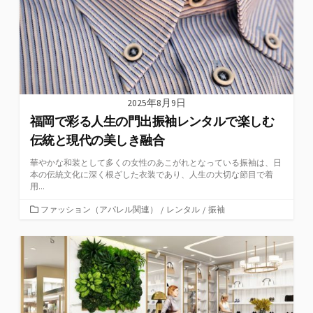
2025年8月9日
福岡で彩る人生の門出振袖レンタルで楽しむ
伝統と現代の美しき融合
華やかな和装として多くの女性のあこがれとなっている振袖は、日
本の伝統文化に深く根ざした衣装であり、人生の大切な節目で着
用...
カ
ファッション（アパレル関連）
/
レンタル
/
振袖
テ
ゴ
リ
ー