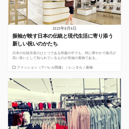
2025年8月6日
振袖が映す日本の伝統と現代生活に寄り添う
新しい祝いのかたち
日本の伝統衣装のひとつである和服の中でも、特に華やかで格式が
高い装いとして知られているものが長袖の着物である。
カ
ファッション（アパレル関連）
/
レンタル
/
振袖
テ
ゴ
リ
ー