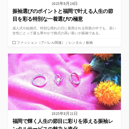
2025年8月24日
振袖選びのポイントと福岡で叶える人生の節
目を彩る特別な一着選びの極意
成人式や結婚式、特別な晴れの日に着用される和装の中でも、若い
女性にとって最も華やかで格式の高い装いが振袖である。
カ
ファッション（アパレル関連）
/
レンタル
/
振袖
テ
ゴ
リ
ー
2025年8月21日
福岡で輝く人生の節目に彩りを添える振袖レ
ンタルサービスの魅力と進化